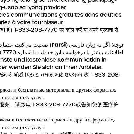
-usap sa iyong provider.
et des communications gratuites dans d’autres
rlez à votre fournisseur.
ंट, उपलब्ध हैं। 1-833-208-7770 पर कॉल करें या अपने प्रदाता से
Farsi
توجه:
اگر به زبان فارسی (
صحبت می‌کنید، خدمات ک
8‑7770‎
اطلاعات بیشتر یا درخواست این خدمات با شماره
enste und kostenlose Kommunikation in
er wenden Sie sich an Ihren Anbieter.
મ કે મોટી પ્રિન્ટ, તમારા માટે ઉપલબ્ધ છે. 1-833-208-
ержки и бесплатные материалы в других форматах,
 поставщику услуг.
请致电 1-833-208-7770或告知您的医疗护
ержки и бесплатные материалы в других форматах,
 поставщику услуг.