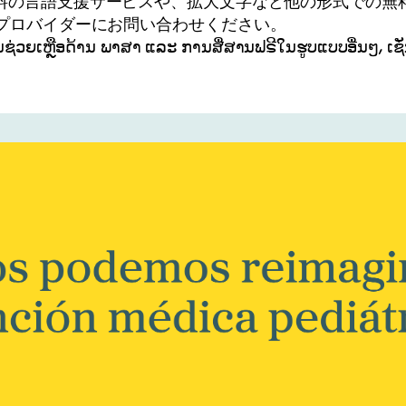
料の言語支援サービスや、拡大文字など他の形式での無料
用のプロバイダーにお問い合わせください。
ນຊ່ວຍເຫຼືອດ້ານ ພາສາ ແລະ ການສື່ສານຟຣີໃນຮູບແບບອື່ນໆ, ເຊ