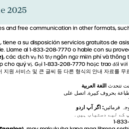
de 2025
 and free communication in other formats, such as 
)
, tiene a su disposición servicios gratuitos de a
nde. Llame al 1-833-208-7770 o hable con su prov
e)
, các dịch vụ hỗ trợ ngôn ngữ miễn phí và thông t
p cho quý vị. Gọi 1-833-208-7770 hoặc trao đổi với
 지원 서비스 및 큰 글씨 등 다른 형식의 안내 자료를 무료로
اللغة العربية
: ت تتحدث
لطباعة بحروف كبيرة. اتصل على
: اگر آپ
جہ فرمائیں
پ کے لیے دستیاب ہیں۔
(Tagalog)
, may makukuha kang mga libreng serbis