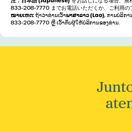
注：日本語 (Japanese)
をお話しになる場合、無
833-208-7770 までお電話いただくか、ご利
ໝາຍເຫດ:
ພາສາລາວ (Lao)
ຖ້າວ່າທ່ານເວົ້າ
, ການບໍລິກາ
833-208-7770 ຫຼື ເວົ້າກັບຜູ້ໃຫ້ບໍລິການຂອງທ່ານ.