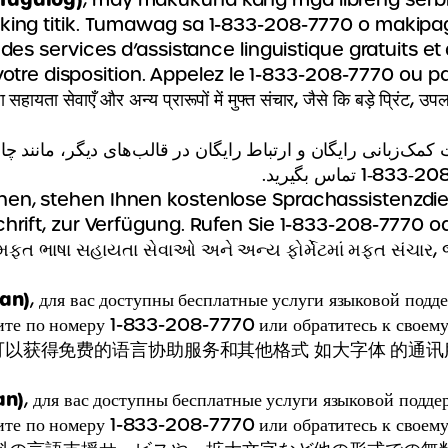
king titik. Tumawag sa 1-833-208-7770 o makipag
, des services d’assistance linguistique gratuits 
votre disposition. Appelez le 1-833-208-7770 ou pa
षा सहायता सेवाएँ और अन्य प्रारूपों में मुफ्त संचार, जैसे कि बड़े प्रि
مک‌زبانی رایگان و ارتباط رایگان در قالب‌های دیگر، مانن
تماس بگیرید.
‎1‑833‑20
en, stehen Ihnen kostenlose Sprachassistenzdi
rift, zur Verfügung. Rufen Sie 1-833-208-7770 od
 મફત ભાષા સહાયતા સેવાઓ અને અન્ય ફોર્મેટમાં મફત સંચાર, જે
ian)
, для вас доступны бесплатные услуги языковой подд
ите по номеру 1-833-208-7770 или обратитесь к своему
以获得免费的语言协助服务和其他格式 如大字体 的通讯服务。
an)
, для вас доступны бесплатные услуги языковой подд
ите по номеру 1-833-208-7770 или обратитесь к своему