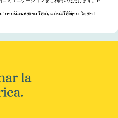
コミュニケーションをご利用いただけます。1-
ັ່ນ: ການພິມຂະໜາດ ໃຫຍ່, ແມ່ນມີໃຫ້ທ່ານ. ໂທຫາ 1-