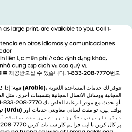
large print, are available to you. Call 1-
sistencia en otros idiomas y comunicaciones
eedor
in liên lạc miễn phí ở các định dạng khác,
 nhà cung cấp dịch vụ của quý vị.
 제공받으실 수 있습니다. 1-833-208-7770번으
تنبيه
(
Arabic)
، تتوفر لك خدمات المساعدة اللغوية
إذا كن
المجانية ووسائل الاتصال المجانية بتنسيقات أخرى، مثل ا
1-833-208-7770 أو تحدث مع موفر الرعاية الخاص بك.
اردو
(
Urdu)
بولتے ہیں، تو مفت لسانی معاونتی خدمات اور
تو
دیگر فارمیٹس مثلاً بڑے پرنٹ میں مفت مواصلات آ
1-833-208-7770 پر کال کریں یا اپنے فراہم کار سے بات کریں
yo ng tulong sa wika at libreng pakikipag-