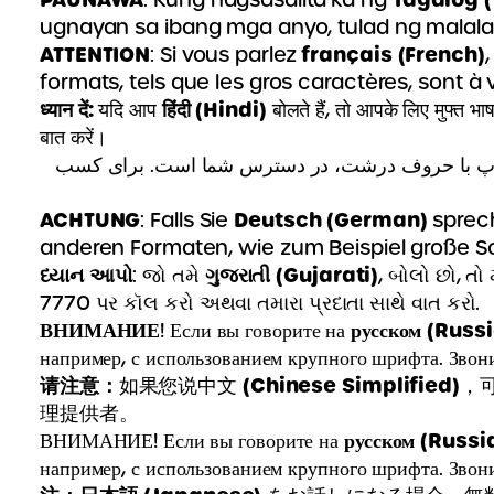
ugnayan sa ibang mga anyo, tulad ng malala
ATTENTION
français (French)
: Si vous parlez
formats, tels que les gros caractères, sont à 
ध्यान दें:
हिंदी (Hindi)
यदि आप
बोलते हैं, तो आपके लिए मुफ्त भा
बात करें।
) د چاپ با حروف درشت، در دسترس شما است. برای کسب
ACHTUNG
Deutsch (German)
: Falls Sie
sprech
anderen Formaten, wie zum Beispiel große Sch
ધ્યાન આપો
ગુજરાતી (Gujarati)
: જો તમે
, બોલો છો, તો
7770 પર કૉલ કરો અથવા તમારા પ્રદાતા સાથે વાત કરો.
ВНИМАНИЕ
русском (Russ
! Если вы говорите на
например, с использованием крупного шрифта. Звон
请注意：
(Chinese Simplified)
如果您说中文
，可
理提供者。
русском (Russi
ВНИМАНИЕ! Если вы говорите на
например, с использованием крупного шрифта. Звон