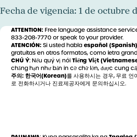
Fecha de vigencia: 1 de octubre 
ATTENTION:
Free language assistance services
833-208-7770 or speak to your provider.
ATENCIÓN:
español (Spanish
Si usted habla
gratuitas en otros formatos, como letra gra
CHÚ Ý
Tiếng Việt (Vietnames
: Nếu quý vị nói
chẳng hạn như bản in cỡ chữ lớn, được cung cấ
주의:
한국어(Korean)
를 사용하시는 경우, 무료 언어
로 전화하시거나 진료제공자에게 문의하십시오.
PAUNAWA
Tagalog 
: Kung nagsasalita ka ng